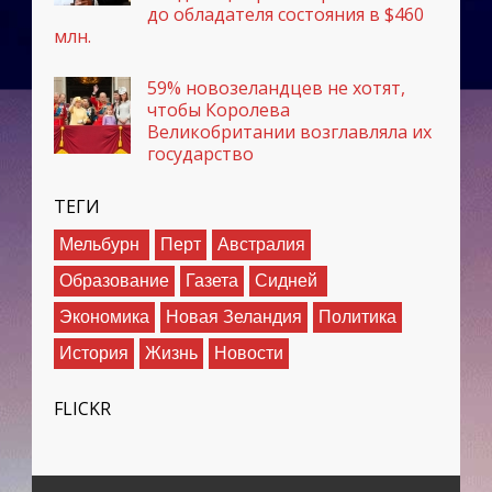
до обладателя состояния в $460
млн.
59% новозеландцев не хотят,
чтобы Королева
Великобритании возглавляла их
государство
ТЕГИ
Мельбурн
Перт
Австралия
Образование
Газета
Сидней
Экономика
Новая Зеландия
Политика
История
Жизнь
Новости
FLICKR