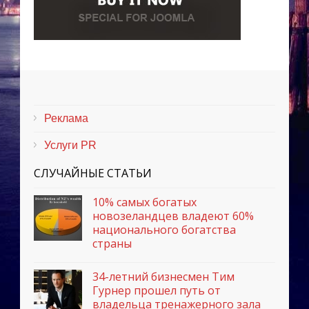
Реклама
Услуги PR
СЛУЧАЙНЫЕ СТАТЬИ
10% самых богатых
новозеландцев владеют 60%
национального богатства
страны
34-летний бизнесмен Тим
Гурнер прошел путь от
владельца тренажерного зала