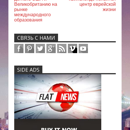
Великобританию на
центр еврейской
рынке
жизни
международного
образования
СВЯЗЬ С НАМИ
SIDE ADS