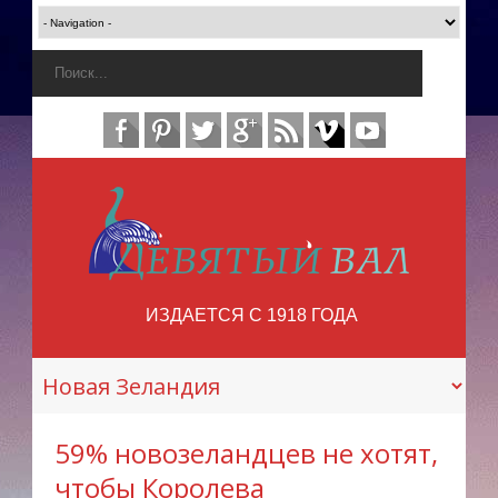
ИЗДАЕТСЯ С 1918 ГОДА
59% новозеландцев не хотят,
чтобы Королева