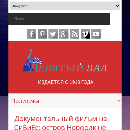
ИЗДАЕТСЯ С 1918 ГОДА
Документальный фильм на
СиБиЕс: остров Норфолк не