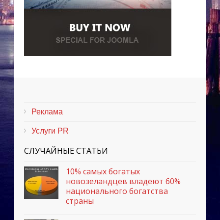
Реклама
Услуги PR
СЛУЧАЙНЫЕ СТАТЬИ
10% самых богатых
новозеландцев владеют 60%
национального богатства
страны