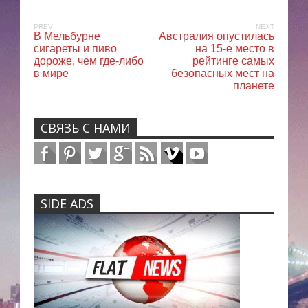
PREV
NEXT
В Мельбурне
Австралия опустилась
сигареты и пиво
на 15-е место в
дороже, чем где-либо
рейтинге самых
в мире
безопасных мест на
планете
СВЯЗЬ С НАМИ
SIDE ADS