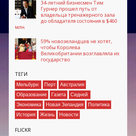
34-летний бизнесмен Тим
Гурнер прошел путь от
владельца тренажерного зала
до обладателя состояния в $460
млн.
59% новозеландцев не хотят,
чтобы Королева
Великобритании возглавляла их
государство
ТЕГИ
Мельбурн
Перт
Австралия
Образование
Газета
Сидней
Экономика
Новая Зеландия
Политика
История
Жизнь
Новости
FLICKR